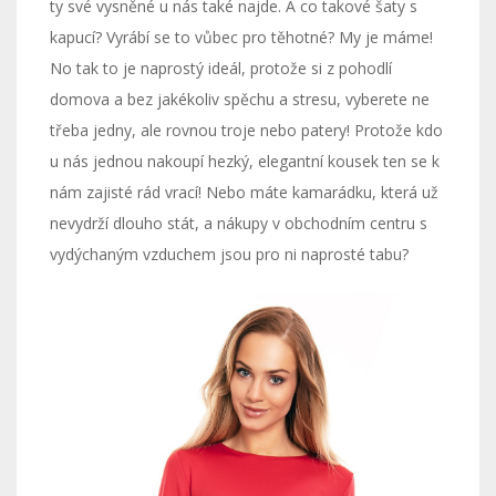
ty své vysněné u nás také najde. A co takové šaty s
kapucí? Vyrábí se to vůbec pro těhotné? My je máme!
No tak to je naprostý ideál, protože si z pohodlí
domova a bez jakékoliv spěchu a stresu, vyberete ne
třeba jedny, ale rovnou troje nebo patery! Protože kdo
u nás jednou nakoupí hezký, elegantní kousek ten se k
nám zajisté rád vrací! Nebo máte kamarádku, která už
nevydrží dlouho stát, a nákupy v obchodním centru s
vydýchaným vzduchem jsou pro ni naprosté tabu?