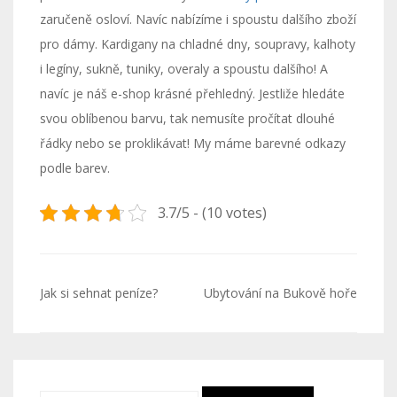
zaručeně osloví. Navíc nabízíme i spoustu dalšího zboží
pro dámy. Kardigany na chladné dny, soupravy, kalhoty
i legíny, sukně, tuniky, overaly a spoustu dalšího! A
navíc je náš e-shop krásné přehledný. Jestliže hledáte
svou oblíbenou barvu, tak nemusíte pročítat dlouhé
řádky nebo se proklikávat! My máme barevné odkazy
podle barev.
3.7/5 - (10 votes)
Navigace
Jak si sehnat peníze?
Ubytování na Bukově hoře
pro
příspěvek