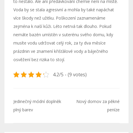
to nestálo. Ale ani předávkování chemie není na místě.
Voda by se stala agresivní a mohla by také napáchat
více škody než užitku. Poškození zaznamenáme
zejména k naší kůži. Léto netrvá tak dlouho. Pokud
nemáte bazén umístěn v suterénu svého domu, kdy
musíte vodu udržovat celý rok, za ty dva měsíce
prázdnin ve znamení křišťálové vody a báječného
osvěžení bez rizika to stojí.
4.2/5 - (9 votes)
Navigace
Jedinečný módní doplněk
Nový domov za pěkné
pro
plný barev
peníze
příspěvek