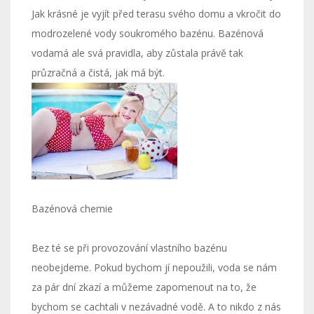
Jak krásné je vyjít před terasu svého domu a vkročit do
modrozelené vody soukromého bazénu. Bazénová
voda
má ale svá pravidla, aby zůstala právě tak
průzračná a čistá, jak má být.
Bazénová chemie
Bez té se při provozování vlastního bazénu
neobejdeme. Pokud bychom jí nepoužili, voda se nám
za pár dní zkazí a můžeme zapomenout na to, že
bychom se cachtali v nezávadné vodě. A to nikdo z nás