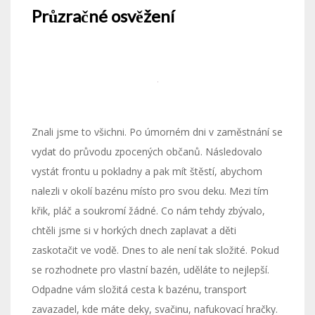
Průzračné osvěžení
Znali jsme to všichni. Po úmorném dni v zaměstnání se
vydat do průvodu zpocených občanů. Následovalo
vystát frontu u pokladny a pak mít štěstí, abychom
nalezli v okolí bazénu místo pro svou deku. Mezi tím
křik, pláč a soukromí žádné. Co nám tehdy zbývalo,
chtěli jsme si v horkých dnech zaplavat a děti
zaskotačit ve vodě. Dnes to ale není tak složité. Pokud
se rozhodnete pro vlastní bazén, uděláte to nejlepší.
Odpadne vám složitá cesta k bazénu, transport
zavazadel, kde máte deky, svačinu, nafukovací hračky.