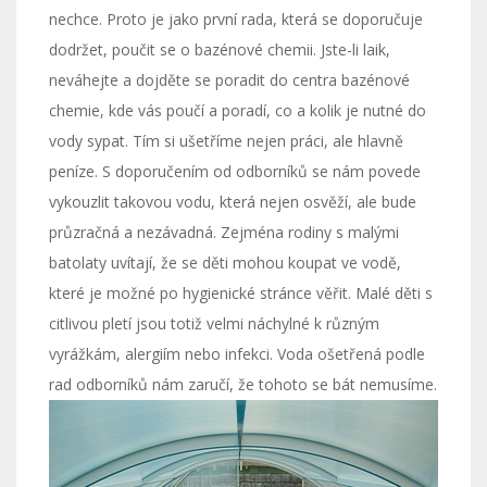
nechce. Proto je jako první rada, která se doporučuje
dodržet, poučit se o bazénové chemii. Jste-li laik,
neváhejte a dojděte se poradit do centra bazénové
chemie, kde vás poučí a poradí, co a kolik je nutné do
vody sypat. Tím si ušetříme nejen práci, ale hlavně
peníze. S doporučením od odborníků se nám povede
vykouzlit takovou vodu, která nejen osvěží, ale bude
průzračná a nezávadná. Zejména rodiny s malými
batolaty uvítají, že se děti mohou koupat ve vodě,
které je možné po hygienické stránce věřit. Malé děti s
citlivou pletí jsou totiž velmi náchylné k různým
vyrážkám, alergiím nebo infekci. Voda ošetřená podle
rad odborníků nám zaručí, že tohoto se bát nemusíme.