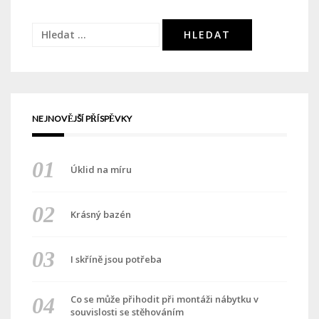
Vyhledávání
NEJNOVĚJŠÍ PŘÍSPĚVKY
Úklid na míru
Krásný bazén
I skříně jsou potřeba
Co se může přihodit při montáži nábytku v
souvislosti se stěhováním