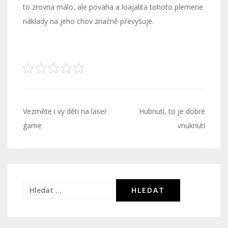
to zrovna málo, ale povaha a loajalita tohoto plemene
náklady na jeho chov značně převyšuje.
Navigace
Vezměte i vy děti na laser
Hubnutí, to je dobré
pro
game
vnuknutí
příspěvek
Vyhledávání