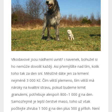
Vlkodavové jsou nádherní uvnitř i navenek, bohužel si
ho nemůže dovolit každý. Asi přemýšlíte nad tím, kolik
toho tak za den sní.
Měsíčně dáte jen za krmení
nejméně 3 000 Kč. Čím větší plemeno, tím větší má
nároky na kvalitní stravu, pokud budeme krmit
granulemi, potřebuje alespoň 800–1 000 g na den.
Samozřejmě je lepší čerstvé maso, toho už však
počítejte zhruba 1 500 g na den plus 500 g příloh. Není