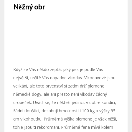
Něžný obr
Když se Vás někdo zeptá, jaký pes je podle Vás
největší, určitě Vás napadne vlkodav. Vlkodavové jsou
velikáni, ale toto prvenství si zatím drží plemeno
německé dogy, ale ani přesto není vlkodav žádný
drobeček. Uvádí se, že někteří jedinci, v dobré kondici,
žádní tlouštíci, dosahují hmotnosti i 100 kg a výšky 95
cm v kohoutku. Průměrná výška plemene je však nižší,
tohle jsou ti rekordmani. Průměrná fena mívá kolem