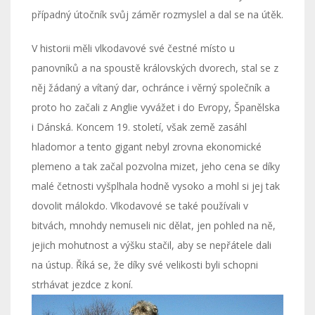
případný útočník svůj záměr rozmyslel a dal se na útěk.
V historii měli vlkodavové své čestné místo u
panovníků a na spoustě královských dvorech, stal se z
něj žádaný a vítaný dar, ochránce i věrný společník a
proto ho začali z Anglie vyvážet i do Evropy, Španělska
i Dánská. Koncem 19. století, však země zasáhl
hladomor a tento gigant nebyl zrovna ekonomické
plemeno a tak začal pozvolna mizet, jeho cena se díky
malé četnosti vyšplhala hodně vysoko a mohl si jej tak
dovolit málokdo. Vlkodavové se také používali v
bitvách, mnohdy nemuseli nic dělat, jen pohled na ně,
jejich mohutnost a výšku stačil, aby se nepřátele dali
na ústup. Říká se, že díky své velikosti byli schopni
strhávat jezdce z koní.