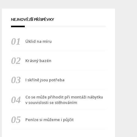
NEJNOVĚJŠÍ PŘÍSPĚVKY
Úklid na míru
Krásný bazén
I skříně jsou potřeba
Co se může přihodit při montáži nábytku
v souvislosti se stěhováním
Peníze si můžeme i půjčit