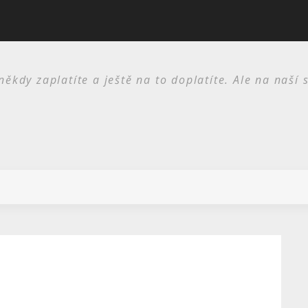
I skříně jsou potřeba
kdy zaplatíte a ještě na to doplatíte. Ale na naší 