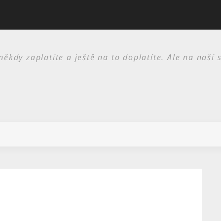
I skříně jsou potřeba
kdy zaplatíte a ještě na to doplatíte. Ale na naší 