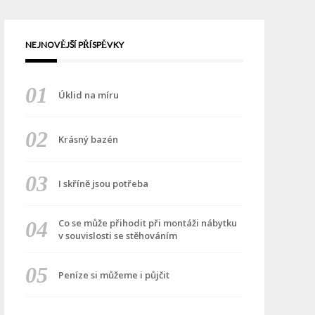
NEJNOVĚJŠÍ PŘÍSPĚVKY
Úklid na míru
Krásný bazén
I skříně jsou potřeba
Co se může přihodit při montáži nábytku
v souvislosti se stěhováním
Peníze si můžeme i půjčit