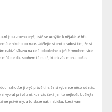
ní jsou zrovna pryč, jistě se uchýlíte k nějaké té hře.
emáte nikoho po ruce. Udělejte si proto radost tím, že si
vám nabízí zábavu na celé odpoledne a ještě mnohem více.
zem můžete dát sbohem té nudě, která vás mohla občas
dou, zahoďte ji pryč právě tím, že si vyberete něco od nás.
si vybrat právě z ní, kde vás čeká jen to nejlepší. Udělejte
ízíme právě my, a to skrze naši nabídku, která vám