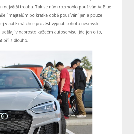
n největší trouba. Tak se nám rozmohlo používán AdBlue
ášejí majitelům po krátké době používání jen a pouze
o jej v autě má chce provést vypnutí tohoto nesmyslu.
udělají v naprosto každém autoservisu. Jde jen o to,
 příliš dlouho.