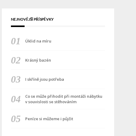
NEJNOVĚJŠÍ PŘÍSPĚVKY
Úklid na míru
Krásný bazén
I skříně jsou potřeba
Co se může přihodit při montáži nábytku
v souvislosti se stěhováním
Peníze si můžeme i půjčit