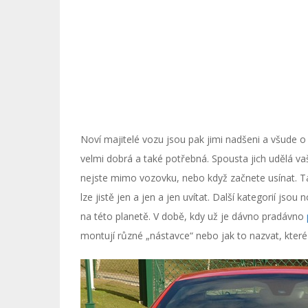
Noví majitelé vozu jsou pak jimi nadšeni a všude o
velmi dobrá a také potřebná. Spousta jich udělá va
nejste mimo vozovku, nebo když začnete usínat. Ta
lze jistě jen a jen a jen uvítat. Další kategorií jso
na této planetě. V době, kdy už je dávno pradávno
montují různé „nástavce“ nebo jak to nazvat, které