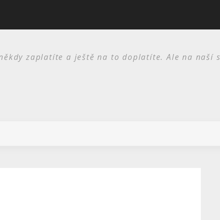
I skříně jsou potřeba
kdy zaplatíte a ještě na to doplatíte. Ale na naší 