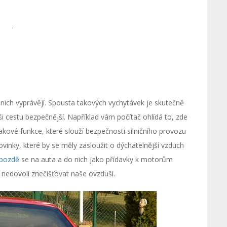
 nich vyprávějí. Spousta takových vychytávek je skutečně
ši cestu bezpečnější. Například vám počítač ohlídá to, zde
kové funkce, které slouží bezpečnosti silničního provozu
u novinky, které by se měly zasloužit o dýchatelnější vzduch
pozdě
se na auta a do nich jako přídavky k motorům
 nedovolí znečišťovat naše ovzduší.