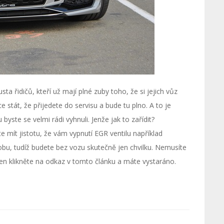
a řidičů, kteří už mají plné zuby toho, že si jejich vůz
 stát, že přijedete do servisu a bude tu plno. A to je
yste se velmi rádi vyhnuli. Jenže jak to zařídit?
 mít jistotu, že vám vypnutí EGR ventilu například
, tudíž budete bez vozu skutečně jen chvilku. Nemusíte
ě jen klikněte na odkaz v tomto článku a máte vystaráno.