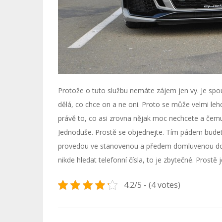
Protože o tuto službu nemáte zájem jen vy. Je spoust
dělá, co chce on a ne oni. Proto se může velmi lehce
právě to, co asi zrovna nějak moc nechcete a čemu b
Jednoduše. Prostě se objednejte. Tím pádem budete
provedou ve stanovenou a předem domluvenou dobu
nikde hledat telefonní čísla, to je zbytečné. Prost
4.2/5 - (4 votes)