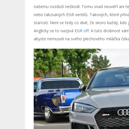
našemu ovzduší neškodí. Tomu snad neuvěří ani te
nebo takzvaných EGR ventilů. Takových, které přin
starosti. Není se tedy co divit, že skoro každý, kd
Anglicky se to nazývá
EGR off.
A tuto drobnost vám 
abyste nemuseli na svého plechového miláčka čekat