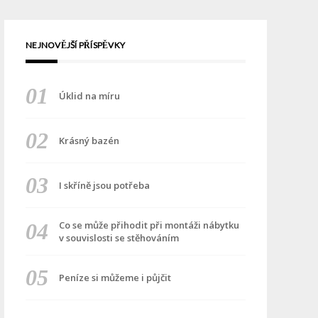
NEJNOVĚJŠÍ PŘÍSPĚVKY
Úklid na míru
Krásný bazén
I skříně jsou potřeba
Co se může přihodit při montáži nábytku
v souvislosti se stěhováním
Peníze si můžeme i půjčit