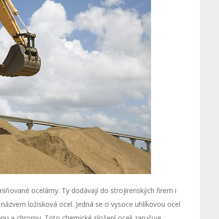
miňované ocelárny. Ty dodávají do strojírenských firem i
 názvem ložisková ocel. Jedná se o vysoce uhlíkovou ocel
nu a chromu. Toto chemické složení oceli zaručuje