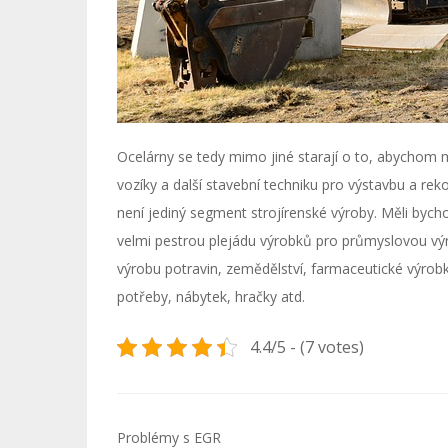
Ocelárny se tedy mimo jiné starají o to, abychom m
vozíky a další stavební techniku pro výstavbu a re
není jediný segment strojírenské výroby. Měli bycho
velmi pestrou plejádu výrobků pro průmyslovou výr
výrobu potravin, zemědělství, farmaceutické výrobk
potřeby, nábytek, hračky atd.
4.4/5 - (7 votes)
Navigace
Problémy s EGR