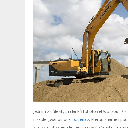
Jedním z důležitých článků tohoto řetězu jsou již z
nízkolegovanou ocel
boden.cz
, kterou známe i pod
s nízkým obsahem legujících prvků křemíku, manga