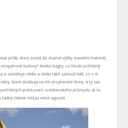
íklad jeřáb, který zvedá do značné výšky stavební materiál,
ě vícepatrové budovy? Anebo bagry, co hloubí potřebný
a si zasluhuje obdiv a obdiv také zaslouží lidé, co s ní
bky, které dodávají na trh strojírenské firmy. A ty zas
potřebných polotovarů ocelárenského průmyslu. Je to
a žádný článek řetězu nelze vypustit.