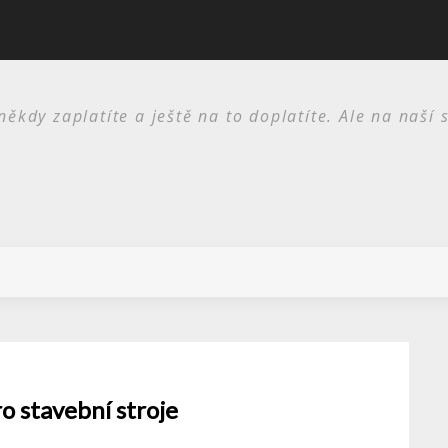
I skříně jsou potřeba
kdy zaplatíte a ještě na to doplatíte. Ale na naší 
o stavební stroje