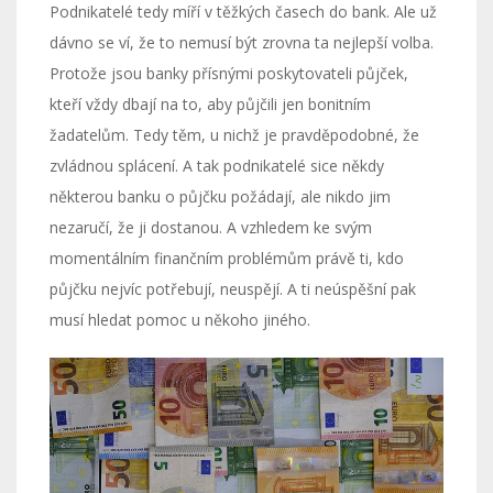
Podnikatelé tedy míří v těžkých časech do bank. Ale už
dávno se ví, že to nemusí být zrovna ta nejlepší volba.
Protože jsou banky přísnými poskytovateli půjček,
kteří vždy dbají na to, aby půjčili jen bonitním
žadatelům. Tedy těm, u nichž je pravděpodobné, že
zvládnou splácení. A tak podnikatelé sice někdy
některou banku o půjčku požádají, ale nikdo jim
nezaručí, že ji dostanou. A vzhledem ke svým
momentálním finančním problémům právě ti, kdo
půjčku nejvíc potřebují, neuspějí. A ti neúspěšní pak
musí hledat pomoc u někoho jiného.