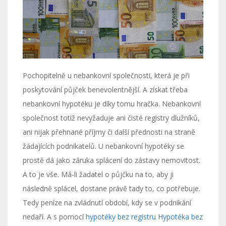
Pochopitelně u nebankovní společnosti, která je při
poskytování půjček benevolentnější. A získat třeba
nebankovní hypotéku je díky tomu hračka. Nebankovní
společnost totiž nevyžaduje ani čisté registry dlužníků,
ani nijak přehnané příjmy či další přednosti na straně
žádajících podnikatelů.
U nebankovní hypotéky se
prostě dá jako záruka splácení do zástavy nemovitost.
A to je vše. Má-li žadatel o půjčku na to, aby ji
následně splácel, dostane právě tady to, co potřebuje.
Tedy peníze na zvládnutí období, kdy se v podnikání
nedaří. A s pomocí
hypotéky bez registru Hypotéka bez