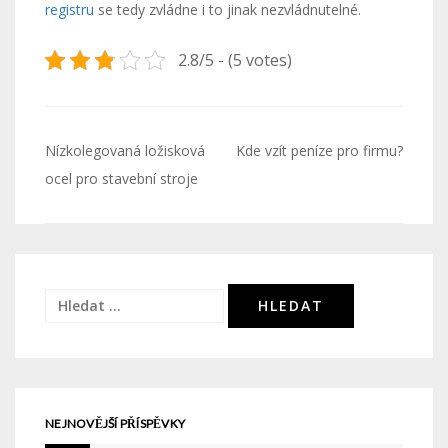
registru
se tedy zvládne i to jinak nezvládnutelné.
2.8/5 - (5 votes)
Navigace
Nízkolegovaná ložisková
Kde vzít peníze pro firmu?
pro
ocel pro stavební stroje
příspěvek
Vyhledávání
NEJNOVĚJŠÍ PŘÍSPĚVKY