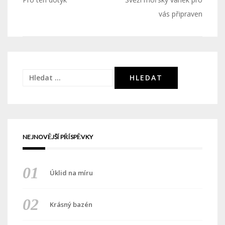
Navigace
pro
vás připraven
příspěvek
Vyhledávání
NEJNOVĚJŠÍ PŘÍSPĚVKY
Úklid na míru
Krásný bazén