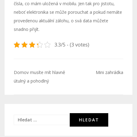
čísla, co mám uložená v mobilu. Jen tak pro jistotu,
neboť elektronika se může porouchat a pokud nemáte
provedenou aktuální zálohu, o svá data můžete
snadno přijít.
3.3/5 - (3 votes)
Navigace
Domov musíte mít hlavně
Mini zahrádka
pro
útulný a pohodlný
příspěvek
Vyhledávání