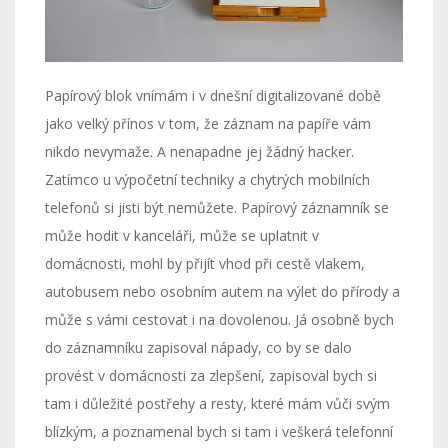
Papírový blok vnímám i v dnešní digitalizované době
jako velký přínos v tom, že záznam na papíře vám
nikdo nevymaže. A nenapadne jej žádný hacker.
Zatímco u výpočetní techniky a chytrých mobilních
telefonů si jisti být nemůžete. Papírový záznamník se
může hodit v kanceláři, může se uplatnit v
domácnosti, mohl by přijít vhod při cestě vlakem,
autobusem nebo osobním autem na výlet do přírody a
může s vámi cestovat i na dovolenou. Já osobně bych
do záznamníku zapisoval nápady, co by se dalo
provést v domácnosti za zlepšení, zapisoval bych si
tam i důležité postřehy a resty, které mám vůči svým
blízkým, a poznamenal bych si tam i veškerá telefonní