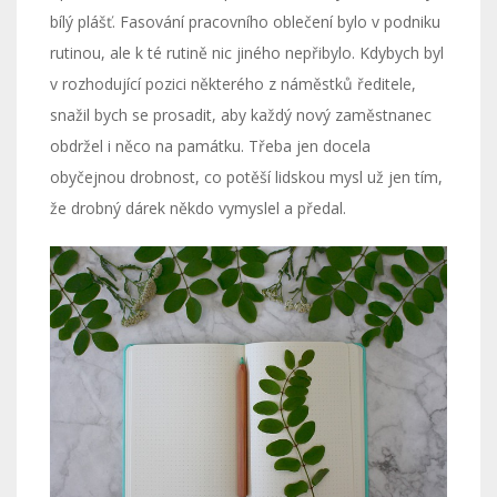
bílý plášť. Fasování pracovního oblečení bylo v podniku
rutinou, ale k té rutině nic jiného nepřibylo. Kdybych byl
v rozhodující pozici některého z náměstků ředitele,
snažil bych se prosadit, aby každý nový zaměstnanec
obdržel i něco na památku. Třeba jen docela
obyčejnou drobnost, co potěší lidskou mysl už jen tím,
že drobný dárek někdo vymyslel a předal.